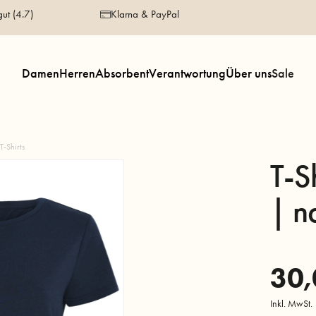
gut (4.7)
Klarna & PayPal
Damen
Herren
Absorbent
Verantwortung
Über uns
Sale
T-Shirts
T-S
| n
30,
Inkl. MwSt.