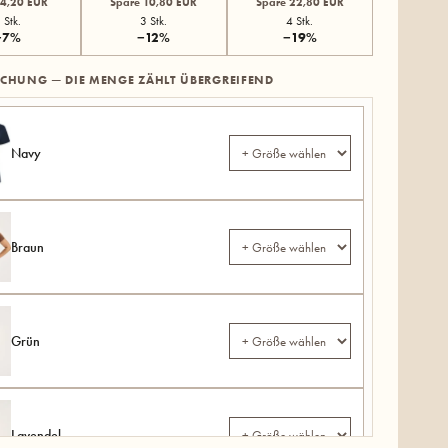
 4,20 EUR
Spare 10,80 EUR
Spare 22,80 EUR
 Stk.
3 Stk.
4 Stk.
−7%
−12%
−19%
SCHUNG — DIE MENGE ZÄHLT ÜBERGREIFEND
Navy
Braun
Grün
Lavendel