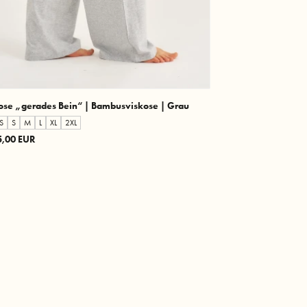
ose „gerades Bein“ | Bambusviskose | Grau
S
S
M
L
XL
2XL
5,00 EUR