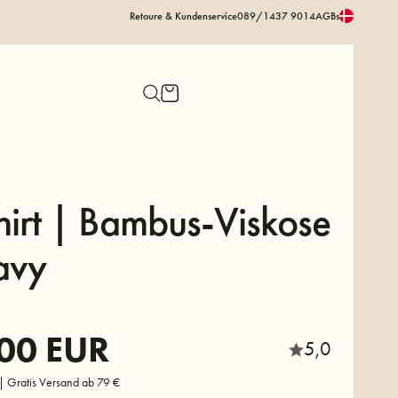
Retoure & Kundenservice
089/1437 9014
AGBs
hirt | Bambus-Viskose
avy
00
EUR
5,0
 | Gratis Versand ab 79 €