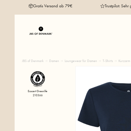
Gratis Versand ab 79€
Trustpilot: Sehr 
JBS of Denmark
Damen
Loungewear für Damen
T-Shirts
Kurzarm 
Ecocert Greenlife
210366