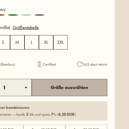
vy
röße
Größentabelle
S
M
L
XL
2XL
 (Bambus)
Certified
365 days return
+
Größe auswählen
frei kombinieren
binieren — kaufe
2
Stk und spare
7
% (
4,20 EUR
)