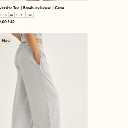
versize Tee | Bambusviskose | Grau
S
S
M
L
XL
2XL
2,00 EUR
Neu