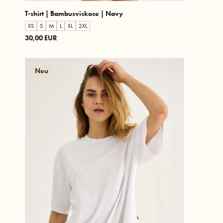
T-shirt | Bambusviskose | Navy
XS
S
M
L
XL
2XL
30,00 EUR
Neu