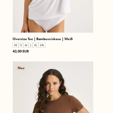
Oversize Tee | Bambusviskose | Weiß
XS
S
M
L
XL
2XL
42,00 EUR
Neu