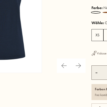
Farbe:
Na
Wähle:
G
XS
Viskose
–
Farben 
Frei kom