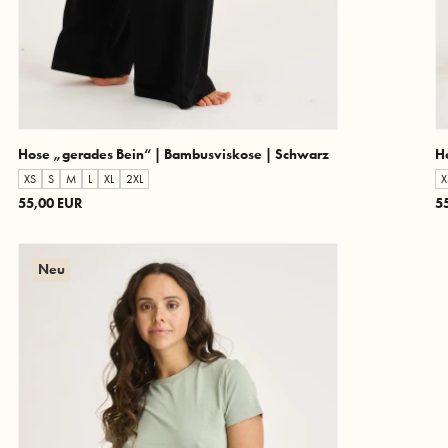
Hose „gerades Bein“ | Bambusviskose | Schwarz
H
XS
S
M
L
XL
2XL
X
55,00 EUR
5
Neu