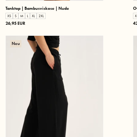
Tanktop | Bambusviskose | Nude
O
XS
S
M
L
XL
2XL
X
26,95 EUR
4
Neu