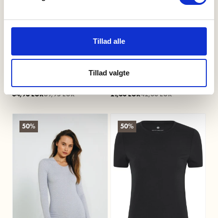
Tillad alle
Langarm-Shirt | Bambus-
Pyjamashirt | Bio-Baumwolle |
Viskose | navy
grau gestreift
Tillad valgte
XS
S
M
L
XL
2XL
3XL
XS
34,98 EUR
69,95 EUR
21,00 EUR
42,00 EUR
50%
50%