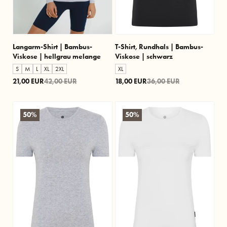
Langarm-Shirt | Bambus-
T-Shirt, Rundhals | Bambus-
Viskose | hellgrau melange
Viskose | schwarz
S
M
L
XL
2XL
XL
21,00 EUR
42,00 EUR
18,00 EUR
36,00 EUR
50%
50%