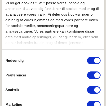
Vi bruger cookies til at tilpasse vores indhold og
annoncer, til at vise dig funktioner til sociale medier og til
at analysere vores trafik. Vi deler også oplysninger om
din brug af vores hjemmeside med vores partnere inden
for sociale medier, annonceringspartnere og
analysepartnere. Vores partnere kan kombinere disse
Pyjamashirt | Bio-Baumwolle |
Pyjamashirt Unisex | Bio-
navy gestreift
data med andre oplysninger, du har givet dem, eller som
Baumwolle | schwarz gestreift
de har indsamlet fra din brug af deres tjenester.
XS
S
M
L
XL
2XL
3XL
XS
S
M
L
XL
2XL
3XL
48,97 EUR
69,95 EUR
34,98 EUR
69,95 EUR
Samtykkevalg
Nødvendig
50%
50%
Præferencer
Statistik
Marketing