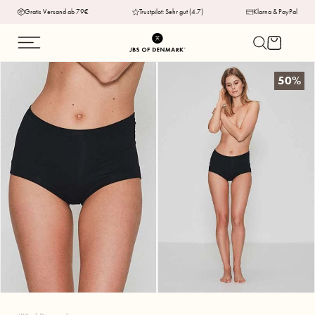
Gratis Versand ab 79€
Trustpilot: Sehr gut (4.7)
Klarna & PayPal
50%