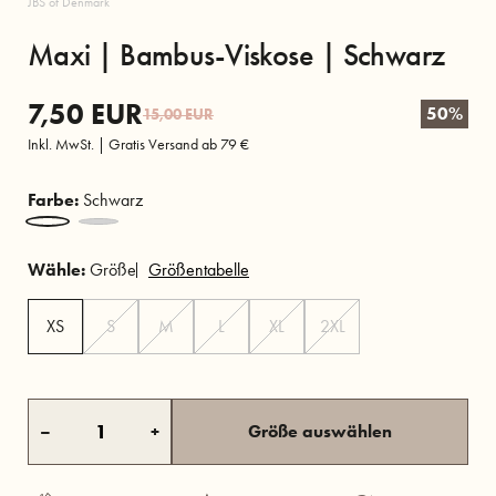
JBS of Denmark
Maxi | Bambus-Viskose | Schwarz
7,50
EUR
50%
15,00
EUR
Inkl. MwSt. | Gratis Versand ab 79 €
Farbe:
Schwarz
Wähle:
Größe
Größentabelle
XS
S
M
L
XL
2XL
–
+
Größe auswählen