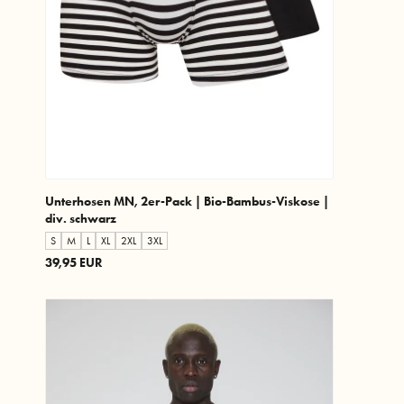
Unterhosen MN, 2er-Pack | Bio-Bambus-Viskose |
div. schwarz
S
M
L
XL
2XL
3XL
39,95 EUR