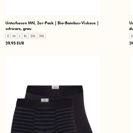
Unterhosen MN, 2er-Pack | Bio-Bambus-Viskose |
U
schwarz, grau
du
S
M
L
XL
2XL
3XL
S
39,95 EUR
3