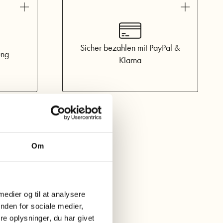
erfüllt werden.
 überzeugen diese Tights durch nachhaltige Qualität im
l reviews
Lies mehr hier
n 2er-Pack.
Dunkelgrau
Sicher bezahlen mit PayPal &
ung
Klarna
Om
 medier og til at analysere
nden for sociale medier,
e oplysninger, du har givet