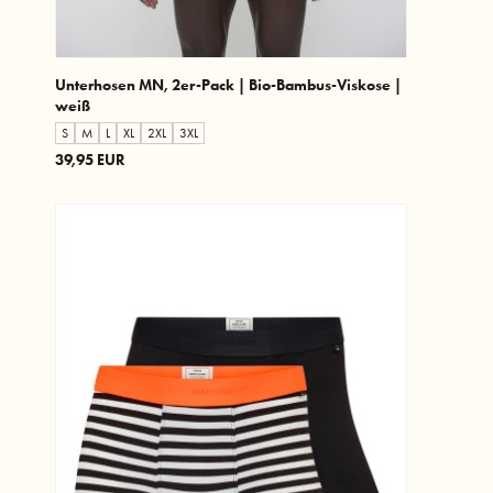
Unterhosen MN, 2er-Pack | Bio-Bambus-Viskose |
weiß
S
M
L
XL
2XL
3XL
39,95 EUR