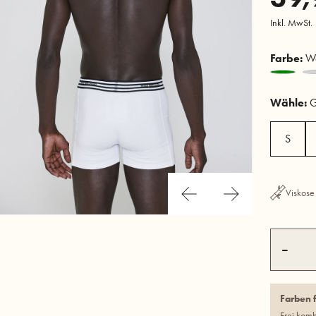
Inkl. MwSt.
Farbe:
We
Wähle:
G
S
Viskose
–
Farben 
Frei kom