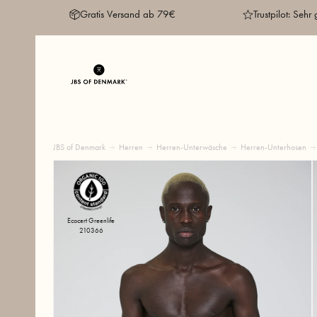
Gratis Versand ab 79€
Trustpilot: Sehr 
JBS of Denmark
Herren
Herren-Unterwäsche
Herren-Unterhosen
Ecocert Greenlife
210366