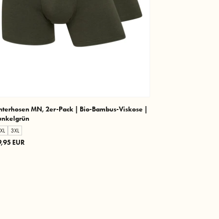
nterhosen MN, 2er-Pack | Bio-Bambus-Viskose |
unkelgrün
XL
3XL
9,95 EUR