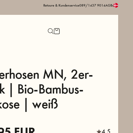
Retoure & Kundenservice
089/1437 9014
AGBs
erhosen MN, 2er-
k | Bio-Bambus-
kose | weiß
95
EUR
4,5