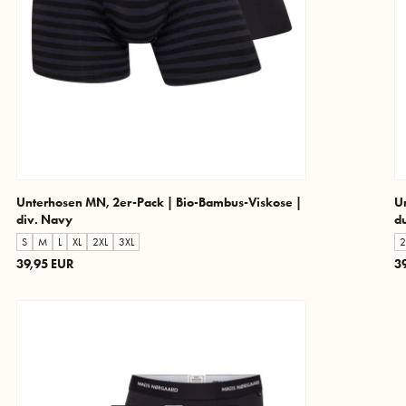
Unterhosen MN, 2er-Pack | Bio-Bambus-Viskose |
U
div. Navy
d
S
M
L
XL
2XL
3XL
2
39,95 EUR
3