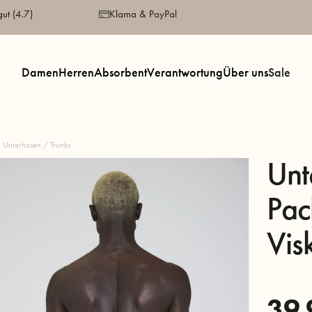
gut (4.7)
Klarna & PayPal
Damen
Herren
Absorbent
Verantwortung
Über uns
Sale
Unterhosen / Trunks
Unt
Pac
Vis
39,