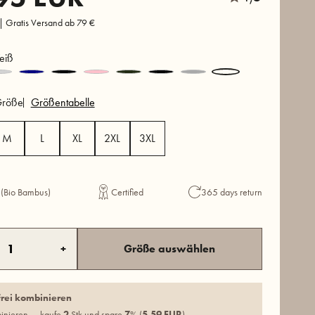
 | Gratis Versand ab 79 €
iß
röße
Größentabelle
M
L
XL
2XL
3XL
 (Bio Bambus)
Certified
365 days return
+
Größe auswählen
frei kombinieren
binieren — kaufe
2
Stk und spare
7
% (
5,59 EUR
)