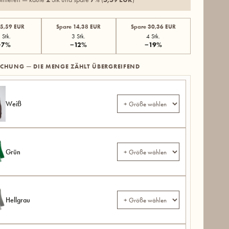
 5,59 EUR
Spare 14,38 EUR
Spare 30,36 EUR
 Stk.
3 Stk.
4 Stk.
−7%
−12%
−19%
SCHUNG — DIE MENGE ZÄHLT ÜBERGREIFEND
Weiß
Grün
Hellgrau