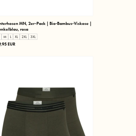
nterhosen MN, 2er-Pack | Bio-Bambus-Viskose |
nkelblau, rosa
M
L
XL
2XL
3XL
9,95 EUR