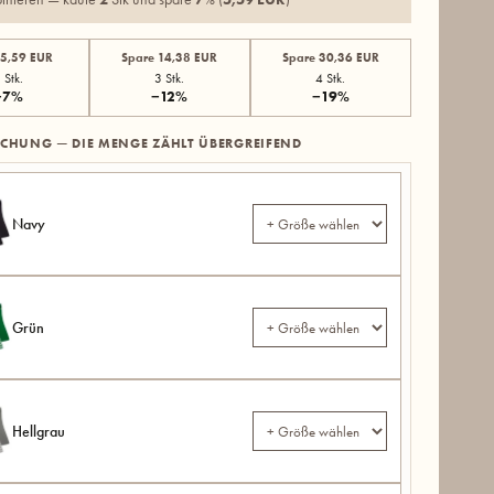
 5,59 EUR
Spare 14,38 EUR
Spare 30,36 EUR
 Stk.
3 Stk.
4 Stk.
−7%
−12%
−19%
SCHUNG — DIE MENGE ZÄHLT ÜBERGREIFEND
Navy
Grün
Hellgrau