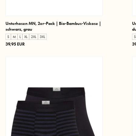
Unterhosen MN, 2er-Pack | Bio-Bambus-Viskose |
U
schwarz, grau
du
S
M
L
XL
2XL
3XL
S
39,95 EUR
3