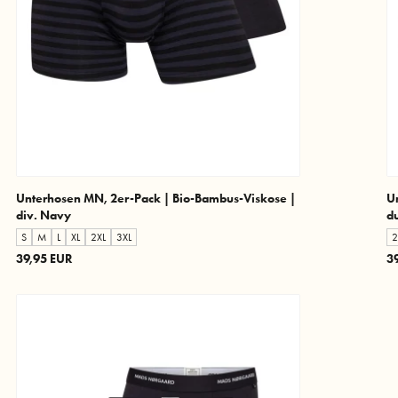
Unterhosen MN, 2er-Pack | Bio-Bambus-Viskose |
U
div. Navy
d
S
M
L
XL
2XL
3XL
2
39,95 EUR
3