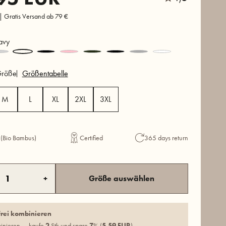
 | Gratis Versand ab 79 €
vy
röße
Größentabelle
M
L
XL
2XL
3XL
 (Bio Bambus)
Certified
365 days return
+
Größe auswählen
frei kombinieren
binieren — kaufe
2
Stk und spare
7
% (
5,59 EUR
)