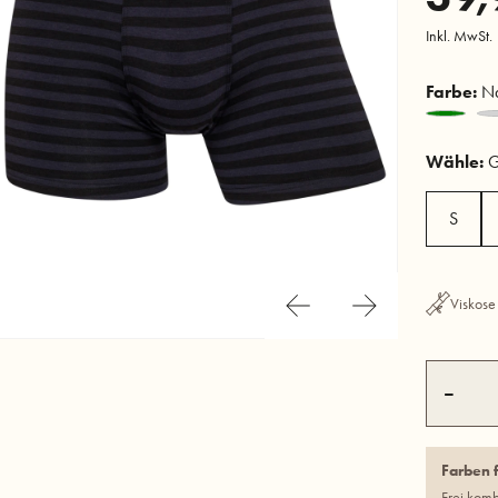
Inkl. MwSt.
Farbe:
Na
Wähle:
G
S
Viskose
–
Farben 
Frei kom