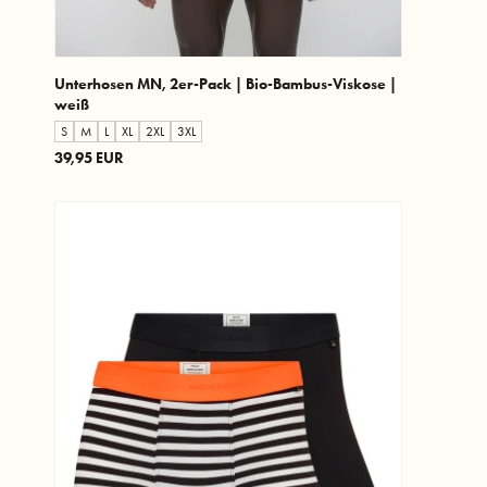
Unterhosen MN, 2er-Pack | Bio-Bambus-Viskose |
weiß
S
M
L
XL
2XL
3XL
39,95 EUR