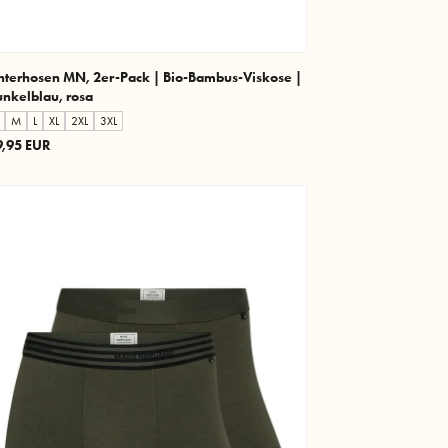
nterhosen MN, 2er-Pack | Bio-Bambus-Viskose |
nkelblau, rosa
M
L
XL
2XL
3XL
9,95 EUR