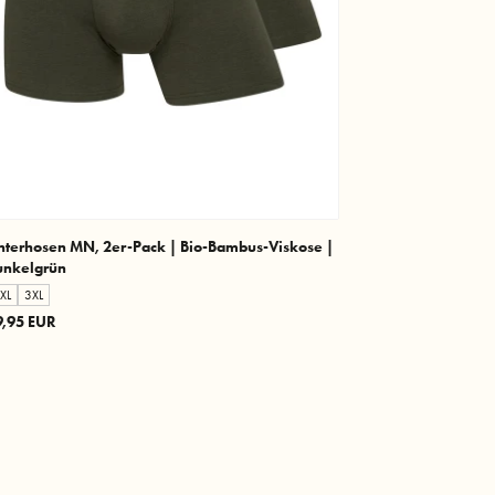
nterhosen MN, 2er-Pack | Bio-Bambus-Viskose |
unkelgrün
XL
3XL
9,95 EUR