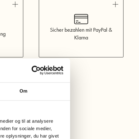
erfüllt werden.
ards ikonische Streifen elegant aufgreift.
l reviews
Lies mehr hier
Weiß
Sicher bezahlen mit PayPal &
ung
Klarna
Om
 medier og til at analysere
nden for sociale medier,
e oplysninger, du har givet