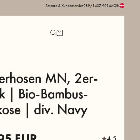
Retoure & Kundenservice
089/1437 9014
AGBs
erhosen MN, 2er-
k | Bio-Bambus-
kose | div. Navy
95
EUR
4,5