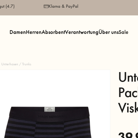
gut (4.7)
Klarna & PayPal
Damen
Herren
Absorbent
Verantwortung
Über uns
Sale
Unterhosen / Trunks
Unt
Pac
Vis
39,