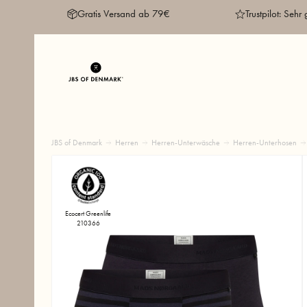
Gratis Versand ab 79€
Trustpilot: Sehr 
JBS of Denmark
Herren
Herren-Unterwäsche
Herren-Unterhosen
Ecocert Greenlife
210366